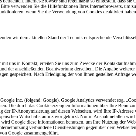
 betrachten. Internet-Browser sind regelmäßig so eingestellt, dass s
. Bitte verwenden Sie die Hilfefunktionen Ihres Internetbrowsers, um zu
funktionieren, wenn Sie die Verwendung von Cookies deaktiviert haben
wenden wir dem aktuellen Stand der Technik entsprechende Verschlüss
r mit uns in Kontakt, erteilen Sie uns zum Zwecke der Kontaktaufnahme 
e und der anschließenden Beantwortung derselben. Die Angabe weitere
agen gespeichert. Nach Erledigung der von Ihnen gestellten Anfrage 
 Google Inc. (folgend: Google). Google Analytics verwendet sog. „Coo
hen. Die durch das Cookie erzeugten Informationen über Ihre Benutzu
ng der IP-Anonymisierung auf diesen Webseiten, wird Ihre IP-Adresse 
päischen Wirtschaftsraum zuvor gekürzt. Nur in Ausnahmefällen wird 
te wird Google diese Informationen benutzen, um Ihre Nutzung der Web
nternetnutzung verbundene Dienstleistungen gegenüber dem Webseiten
n von Google zusammengeführt.